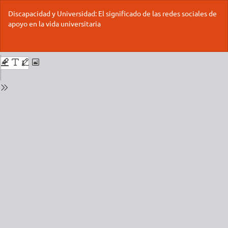
Volver
Discapacidad y Universidad: El significado de las redes sociales de
a
apoyo en la vida universitaria
los
detalles
del
De
De
número
P