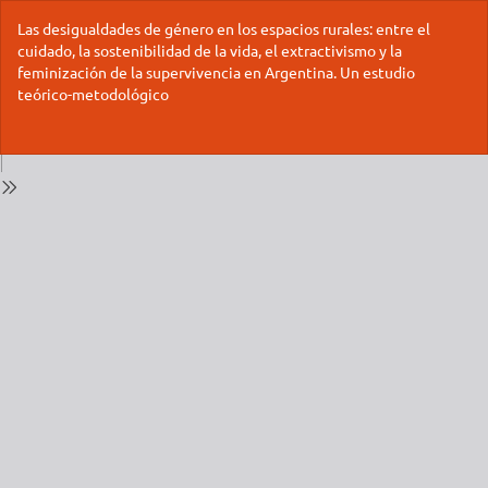
Volver
Las desigualdades de género en los espacios rurales: entre el
a
cuidado, la sostenibilidad de la vida, el extractivismo y la
los
feminización de la supervivencia en Argentina. Un estudio
detalles
teórico-metodológico
del
número
De
De
P