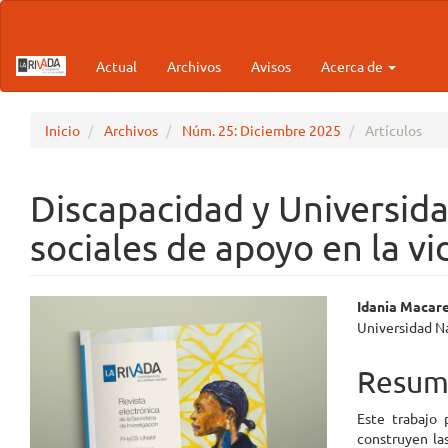
Navegación
principal
Contenido
Actual
Archivos
Avisos
Acerca de
principal
Barra
lateral
Inicio
Archivos
Núm. 25: Diciembre 2025
Artículos
Discapacidad y Universidad
sociales de apoyo en la vi
Barra
Conte
Idania Macar
Universidad N
lateral
princi
del
del
Resum
artículo
artícul
Este trabajo 
construyen las