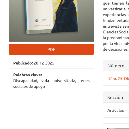
que tienen la
universitaria;
experiencias 
fundamentada c
entrevista sem
Ciencias Socia
la predominan
por la vida un
de decisiones.
PDF
Detall
Publicado:
20-12-2025
Número
del
Palabras clave:
Núm. 25: D
Discapacidad, vida universitaria, redes
artícul
sociales de apoyo
Sección
Artículos