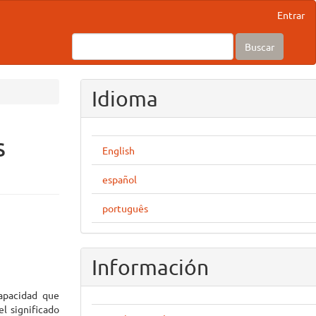
Entrar
Buscar
Idioma
s
English
español
português
Información
capacidad que
el significado