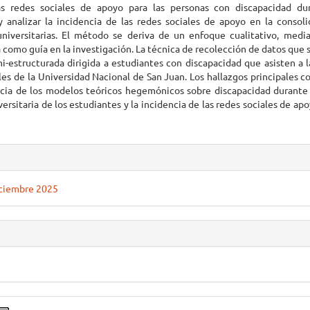
s redes sociales de apoyo para las personas con discapacidad dur
 y analizar la incidencia de las redes sociales de apoyo en la consol
universitarias. El método se deriva de un enfoque cualitativo, media
omo guía en la investigación. La técnica de recolección de datos que se
i-estructurada dirigida a estudiantes con discapacidad que asisten a 
les de la Universidad Nacional de San Juan. Los hallazgos principales c
cia de los modelos teóricos hegemónicos sobre discapacidad durante 
iversitaria de los estudiantes y la incidencia de las redes sociales de ap
es
iciembre 2025
o