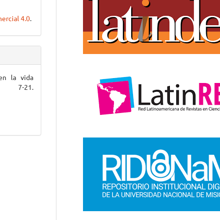
rcial 4.0
.
en la vida
, 7-21.