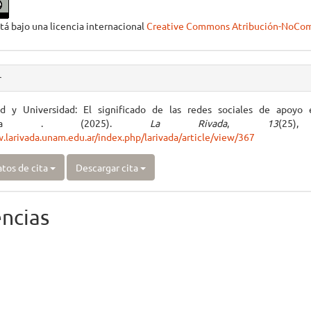
tá bajo una licencia internacional
Creative Commons Atribución-NoCome
r
ad y Universidad: El significado de las redes sociales de apoyo 
rsitaria . (2025).
La Rivada
,
13
(25)
.larivada.unam.edu.ar/index.php/larivada/article/view/367
tos de cita
Descargar cita
ncias