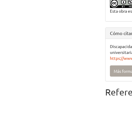
Esta obra es
Cómo cita
Discapacid
unive
https://www
Más forma
Refere